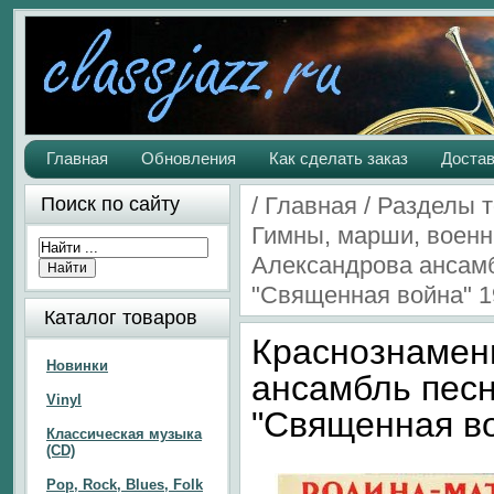
Главная
Обновления
Как сделать заказ
Достав
/
Главная
/
Разделы 
Поиск по сайту
Гимны, марши, военн
Александрова ансамб
"Священная война" 19
Каталог товаров
Краснознамен
Новинки
ансамбль песн
Vinyl
"Священная во
Классическая музыка
(CD)
Pop, Rock, Blues, Folk