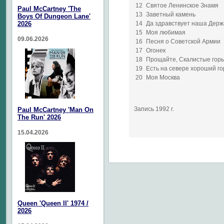
12
Святое Ленинское Знамя
Paul McCartney 'The
13
Заветный камень
Boys Of Dungeon Lane'
2026
14
Да здравствует наша Дер
15
Моя любимая
09.06.2026
16
Песня о Советской Армии
17
Огонек
18
Прощайте, Скалистые гор
19
Есть на севере хороший г
20
Моя Москва
Запись 1992 г.
Paul McCartney 'Man On
The Run' 2026
15.04.2026
Queen 'Queen II' 1974 /
2026