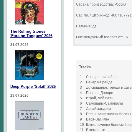
Страна производства: Россия
Cat. No. / Штрих-код: 460716779
Наличие: да
The Rolling Stones
'Foreign Tongues' 2026
Рекомендуемый возраст от: 16
31.07.2026
Tracks
1
Священная война
2
Вечер на рейде
Deep Purple 'Splat!' 2026
3
До свиданья, города и хат
4
Песня о Днепре
23.07.2026
5
Играй, мой баян
6
Самовары-Самопалы
7
Давай закурим
8
Песня защитников Москвы
9
Вася-Василек
10
Шумел сурово Брянский ле
11
В землянке