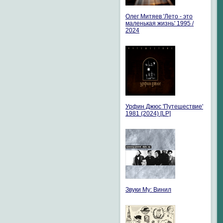
Олег Митяев 'Лето - это
маленькая жизнь' 1995 /
2024
Урфин Джюс 'Путешествие'
1981 (2024) [LP]
Звуки Му: Винил