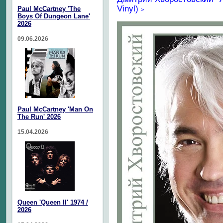
Vinyl)
Paul McCartney 'The
>
Boys Of Dungeon Lane'
2026
09.06.2026
Paul McCartney 'Man On
The Run' 2026
15.04.2026
Queen 'Queen II' 1974 /
2026