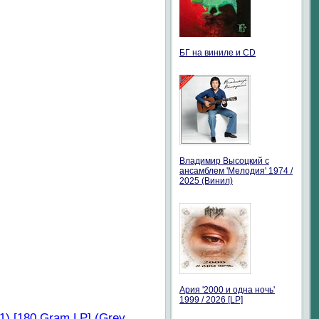
БГ на виниле и CD
Владимир Высоцкий с
ансамблем 'Мелодия' 1974 /
2025 (Винил)
Ария '2000 и одна ночь'
1999 / 2026 [LP]
) [180 Gram LP] (Grey