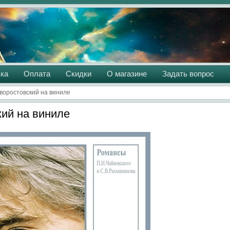
ка
Оплата
Скидки
О магазине
Задать вопрос
воростовский на виниле
ий на виниле