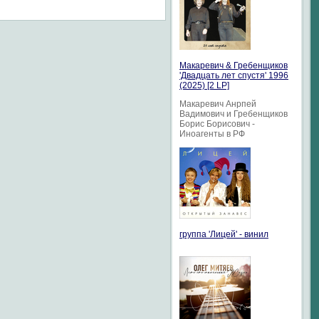
Макаревич & Гребенщиков
'Двадцать лет спустя' 1996
(2025) [2 LP]
Макаревич Анрпей
Вадимович и Гребенщиков
Борис Борисович -
Иноагенты в РФ
группа 'Лицей' - винил