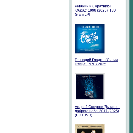
Ревякин и Соратники
'Обряд' 1998 (2025) [180
Gram LP]
Геннадий Гладков 'Синяя
Птица' 1970 / 2025
Андрей Сапунов 'Дыхание
доброго неба' 2017 (2025)
(CD+DVD)