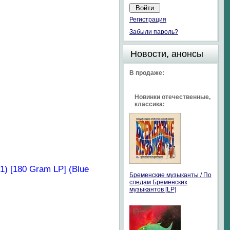
Регистрация
Забыли пароль?
Новости, анонсы
В продаже:
Новинки отечественные,
классика:
) [180 Gram LP] (Blue
Бременские музыканты / По
следам Бременских
музыкантов [LP]