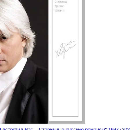
встретил Вас... Старинные русские романсы" 1997 (2021