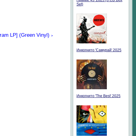
Пикник '45' 2025 (3 CD Box
Set)
am LP] (Green Vinyl)
>
Инкогнито 'Самурай' 2025
Инкогнито 'The Best' 2025