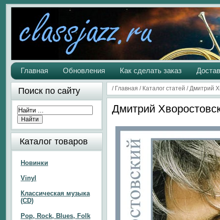
Главная
Обновления
Как сделать заказ
Достав
/
Главная
/
Каталог статей
/
Дмитрий Х
Поиск по сайту
Дмитрий Хворостовск
Каталог товаров
Новинки
Vinyl
Классическая музыка
(CD)
Pop, Rock, Blues, Folk