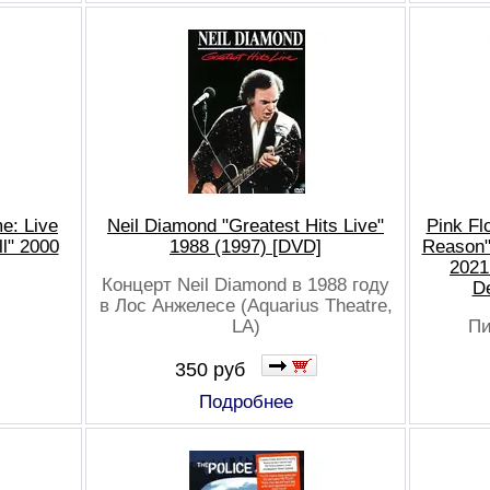
e: Live
Neil Diamond "Greatest Hits Live"
Pink Fl
l" 2000
1988 (1997) [DVD]
Reason"
2021
Концерт Neil Diamond в 1988 году
De
в Лос Анжелесе (Aquarius Theatre,
LA)
Пи
350 руб
Подробнее