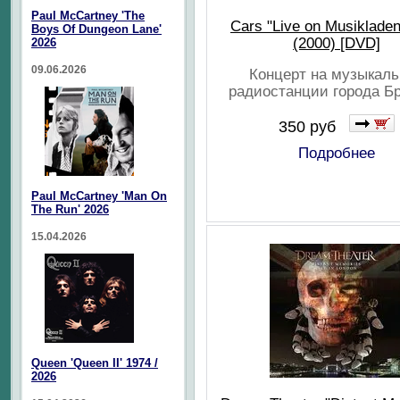
Paul McCartney 'The
Cars "Live on Musiklade
Boys Of Dungeon Lane'
(2000) [DVD]
2026
09.06.2026
Концерт на музыкал
радиостанции города Б
350 руб
Подробнее
Paul McCartney 'Man On
The Run' 2026
15.04.2026
Queen 'Queen II' 1974 /
2026