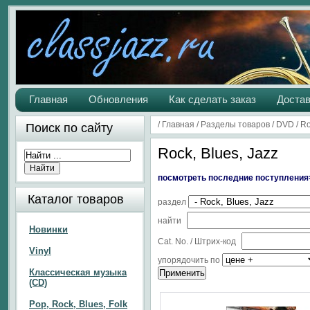
Главная
Обновления
Как сделать заказ
Достав
/
Главная
/
Разделы товаров
/
DVD
/
Ro
Поиск по сайту
Rock, Blues, Jazz
посмотреть последние поступления
Каталог товаров
раздел
найти
Новинки
Cat. No. / Штрих-код
Vinyl
упорядочить по
Классическая музыка
(CD)
Pop, Rock, Blues, Folk