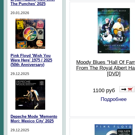
The Punches' 2025
20.01.2026
Pink Floyd 'Wish You
Were Here' 1975 / 2025
Moody Blues "Hall Of Fam
(50th Anniversary)
From The Royal Albert Hal
[DVD]
29.12.2025
1100 руб
Подробнее
Depeche Mode 'Memento
Mori: Mexico City' 2025
29.12.2025