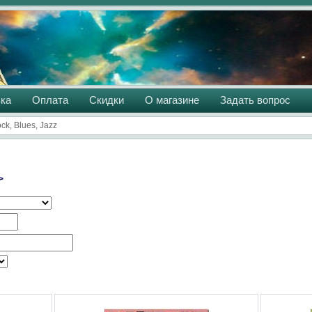
ка
Оплата
Скидки
О магазине
Задать вопрос
ck, Blues, Jazz
>