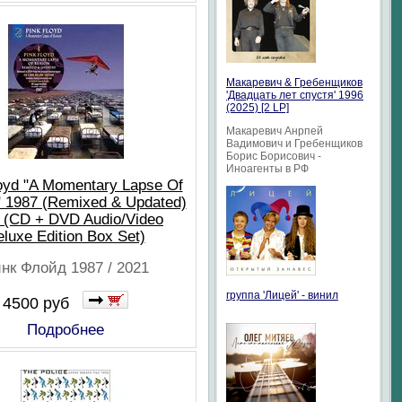
Макаревич & Гребенщиков
'Двадцать лет спустя' 1996
(2025) [2 LP]
Макаревич Анрпей
Вадимович и Гребенщиков
Борис Борисович -
Иноагенты в РФ
oyd "A Momentary Lapse Of
 1987 (Remixed & Updated)
 (CD + DVD Audio/Video
luxe Edition Box Set)
нк Флойд 1987 / 2021
группа 'Лицей' - винил
4500 руб
Подробнее