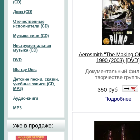
(CD)
Джаз (CD)
Отечественные
исполнители (CD)
Музыка кино (CD)
Инструментальная
музыка (CD)
Aerosmith "The Making O
DVD
1990 (2003) [DVD]
Blu-ray Disc
Документальный фил
творчестве групп
Детские песни, сказки,
учебные записи (CD,
MP3)
350 руб
Аудио-книги
Подробнее
MP3
Уже в продаже: