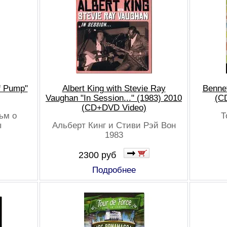
f Pump"
Albert King with Stevie Ray
Bennet
Vaughan "In Session..." (1983) 2010
(C
(CD+DVD Video)
ьм о
Т
ы
Альберт Кинг и Стиви Рэй Вон
1983
2300 руб
Подробнее