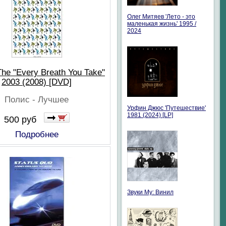
Олег Митяев 'Лето - это
маленькая жизнь' 1995 /
2024
The "Every Breath You Take"
2003 (2008) [DVD]
Полис - Лучшее
Урфин Джюс 'Путешествие'
1981 (2024) [LP]
500 руб
Подробнее
Звуки Му: Винил