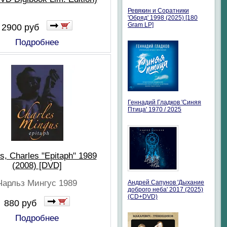
Ревякин и Соратники
'Обряд' 1998 (2025) [180
Gram LP]
2900 руб
Подробнее
Геннадий Гладков 'Синяя
Птица' 1970 / 2025
s, Charles "Epitaph" 1989
(2008) [DVD]
Чарльз Мингус 1989
Андрей Сапунов 'Дыхание
доброго неба' 2017 (2025)
(CD+DVD)
880 руб
Подробнее