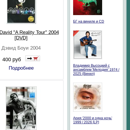
БГ на виниле и CD
David "A Reality Tour" 2004
[DVD]
Дэвид Боуи 2004
400 руб
Владимир Высоцкий с
Подробнее
ансамблем 'Мелодия' 1974 /
2025 (Винил)
Ария '2000 и одна ночь'
1999 / 2026 [LP]