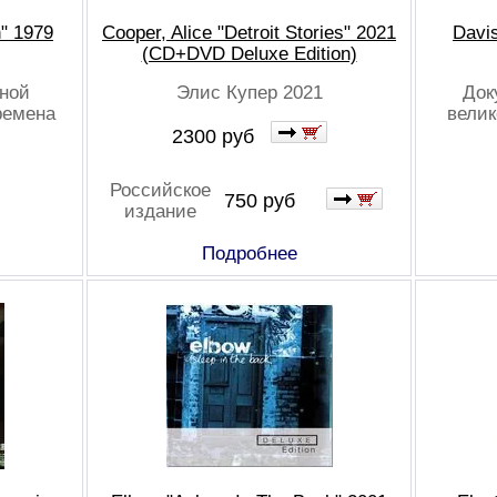
n" 1979
Cooper, Alice "Detroit Stories" 2021
Davis
(CD+DVD Deluxe Edition)
ьной
Элис Купер 2021
Док
ремена
вели
2300 руб
Российское
750 руб
издание
Подробнее