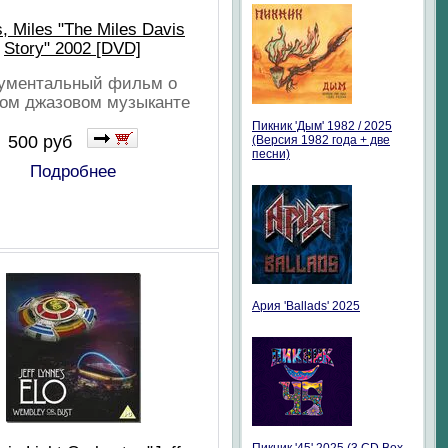
, Miles "The Miles Davis
Story" 2002 [DVD]
ументальный фильм о
ком джазовом музыканте
Пикник 'Дым' 1982 / 2025
500 руб
(Версия 1982 года + две
песни)
Подробнее
Ария 'Ballads' 2025