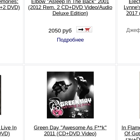
emories:
Elbow "Asleep In The Back" 2001
Elec
D+2 DVD)
(2012 Rem. 2 CD+DVD Video/Audio
Lynne'
Deluxe Edition)
2017 
Джеф
2050 руб
Подробнее
Live In
Green Day "Awesome As F**k"
In Flam
DVD)
2011 (CD+DVD Video)
Of Got
ray+D