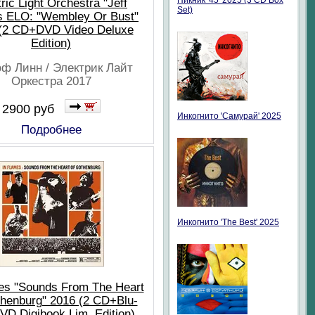
Пикник '45' 2025 (3 CD Box
tric Light Orchestra "Jeff
Set)
s ELO: "Wembley Or Bust"
(2 CD+DVD Video Deluxe
Edition)
ф Линн / Электрик Лайт
Оркестра 2017
2900 руб
Инкогнито 'Самурай' 2025
Подробнее
Инкогнито 'The Best' 2025
es "Sounds From The Heart
henburg" 2016 (2 CD+Blu-
VD Digibook Lim. Edition)