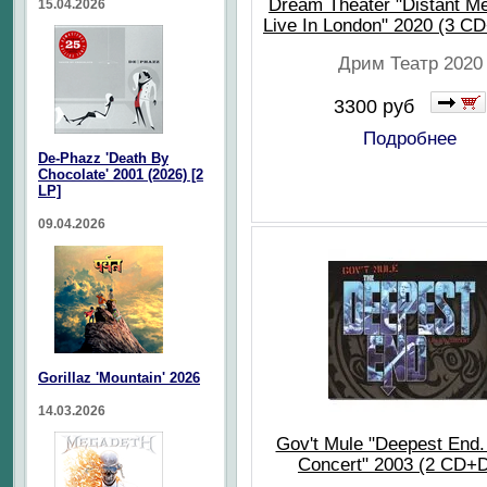
Dream Theater "Distant M
15.04.2026
Live In London" 2020 (3 C
Дрим Театр 2020
3300 руб
Подробнее
De-Phazz 'Death By
Chocolate' 2001 (2026) [2
LP]
09.04.2026
Gorillaz 'Mountain' 2026
14.03.2026
Gov't Mule "Deepest End. 
Concert" 2003 (2 CD+