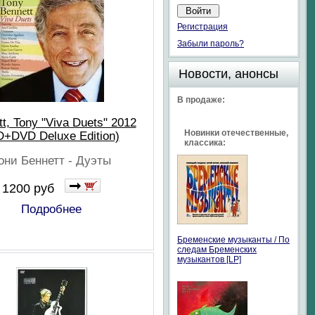
Регистрация
Забыли пароль?
Новости, анонсы
В продаже:
t, Tony "Viva Duets" 2012
Новинки отечественные,
D+DVD Deluxe Edition)
классика:
они Беннетт - Дуэты
1200 руб
Подробнее
Бременские музыканты / По
следам Бременских
музыкантов [LP]