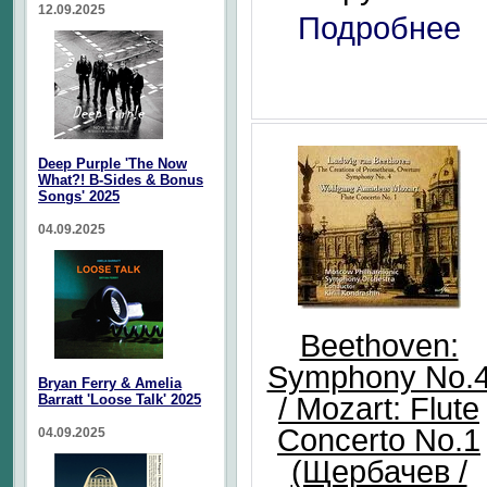
12.09.2025
Подробнее
Deep Purple 'The Now
What?! B-Sides & Bonus
Songs' 2025
04.09.2025
Beethoven:
Symphony No.
Bryan Ferry & Amelia
Barratt 'Loose Talk' 2025
/ Mozart: Flute
Concerto No.1
04.09.2025
(Щербачев /