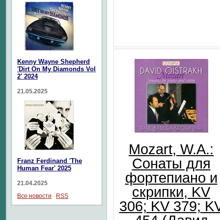
Kenny Wayne Shepherd
'Dirt On My Diamonds Vol
2' 2024
21.05.2025
Mozart, W.A.:
Сонаты для
Franz Ferdinand 'The
Human Fear' 2025
фортепиано и
21.04.2025
скрипки, KV
Все новости
RSS
306; KV 379; K