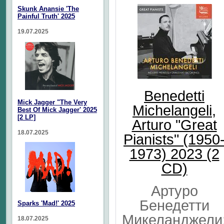
Skunk Anansie 'The
Painful Truth' 2025
19.07.2025
Benedetti
Mick Jagger "The Very
Michelangeli,
Best Of Mick Jagger' 2025
[2 LP]
Arturo "Great
18.07.2025
Pianists" (1950
1973) 2023 (2
CD)
Артуро
Бенедетти
Sparks 'Mad!' 2025
Микеланджели
18.07.2025