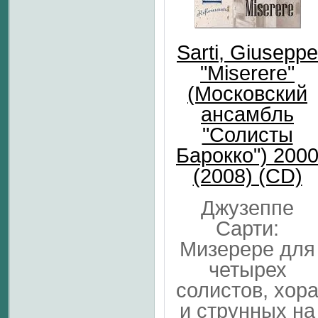
Sarti, Giuseppe
"Miserere"
(Московский
ансамбль
"Солисты
Барокко") 200
(2008) (CD)
Джузеппе
Сарти:
Мизерере для
четырех
солистов, хор
и струнных на