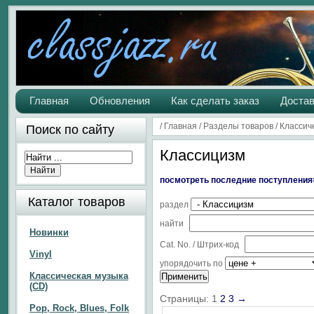
Главная
Обновления
Как сделать заказ
Достав
/
Главная
/
Разделы товаров
/
Классич
Поиск по сайту
Классицизм
посмотреть п
оследние поступления
Каталог товаров
раздел
найти
Новинки
Cat. No. / Штрих-код
Vinyl
упорядочить по
Классическая музыка
(CD)
Страницы:
1
2
3
→
Pop, Rock, Blues, Folk