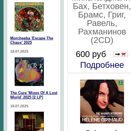
Бах, Бетховен,
Брамс, Григ,
Равель,
Рахманинов
(2CD)
Morcheeba 'Escape The
Chaos' 2025
600 руб
18.07.2025
Подробнее
The Cure 'Mixes Of A Lost
World' 2025 [2 LP]
18.07.2025