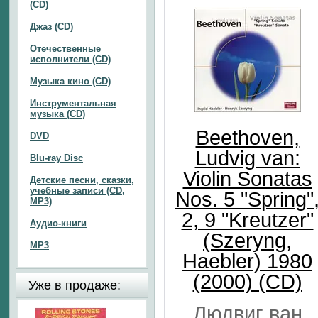
(CD)
Джаз (CD)
Отечественные
исполнители (CD)
Музыка кино (CD)
Инструментальная
музыка (CD)
Beethoven,
DVD
Ludvig van:
Blu-ray Disc
Violin Sonatas
Детские песни, сказки,
учебные записи (CD,
Nos. 5 "Spring"
MP3)
2, 9 "Kreutzer"
Аудио-книги
(Szeryng,
MP3
Haebler) 1980
(2000) (CD)
Уже в продаже:
Людвиг ван