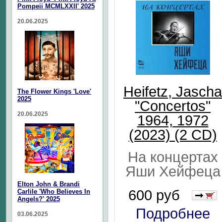
Pompeii MCMLXXII' 2025
20.06.2025
Heifetz, Jascha
The Flower Kings 'Love'
2025
"Concertos"
20.06.2025
1964, 1972
(2023) (2 CD)
На концертах
Яши Хейфеца
Elton John & Brandi
600 руб
Carlile 'Who Believes In
Angels?' 2025
Подробнее
03.06.2025