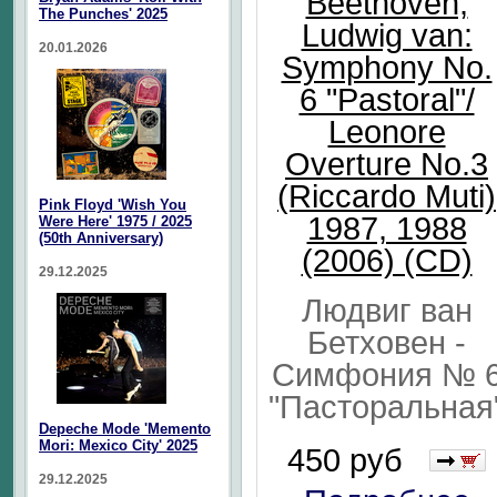
Beethoven,
The Punches' 2025
Ludwig van:
20.01.2026
Symphony No.
6 "Pastoral"/
Leonore
Overture No.3
(Riccardo Muti)
Pink Floyd 'Wish You
1987, 1988
Were Here' 1975 / 2025
(50th Anniversary)
(2006) (CD)
29.12.2025
Людвиг ван
Бетховен -
Симфония № 
"Пасторальная
Depeche Mode 'Memento
Mori: Mexico City' 2025
450 руб
29.12.2025