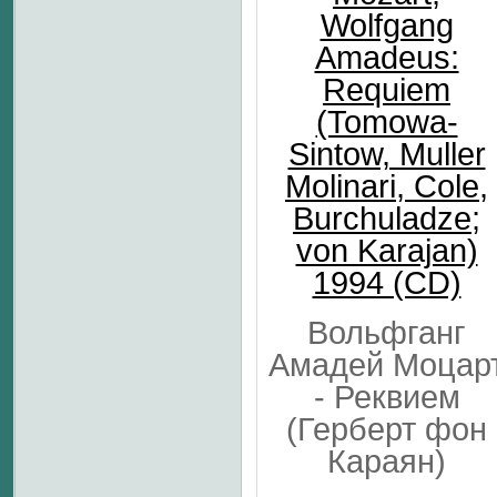
Wolfgang
Amadeus:
Requiem
(Tomowa-
Sintow, Muller
Molinari, Cole,
Burchuladze;
von Karajan)
1994 (CD)
Вольфганг
Амадей Моцар
- Реквием
(Герберт фон
Караян)