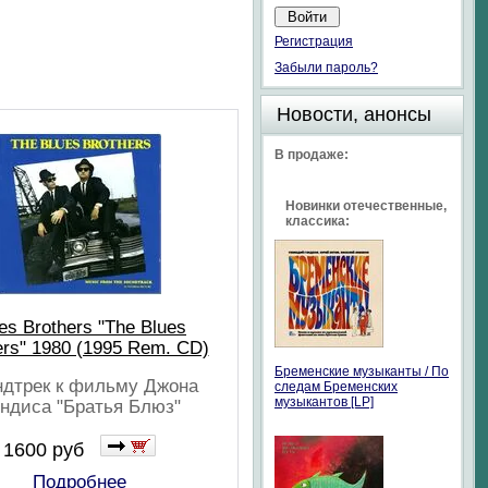
Регистрация
Забыли пароль?
Новости, анонсы
В продаже:
Новинки отечественные,
классика:
es Brothers "The Blues
ers" 1980 (1995 Rem. CD)
Бременские музыканты / По
дтрек к фильму Джона
следам Бременских
музыкантов [LP]
ндиса "Братья Блюз"
1600 руб
Подробнее