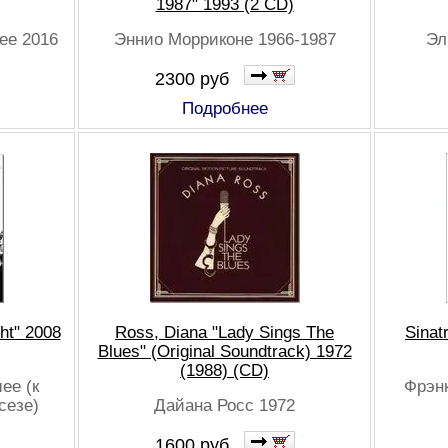
1987" 1993 (2 CD)
ее 2016
Эннио Морриконе 1966-1987
Эл
2300 руб
Подробнее
ght" 2008
Ross, Diana "Lady Sings The
Sinat
Blues" (Original Soundtrack) 1972
(1988) (CD)
ее (к
Фрэнк
сезе)
Дайана Росс 1972
1600 руб