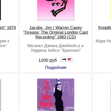
sh" 1974
Jacobs, Jim / Warren Casey
Knopfl
"Grease: The Original London Cast
Recording" 1993 (CD)
рек к
Марк Н
ти"
Мюзикл Джима Джейкобса и
Уоррена Кейси "Бриолин"
1200 руб
Подробнее