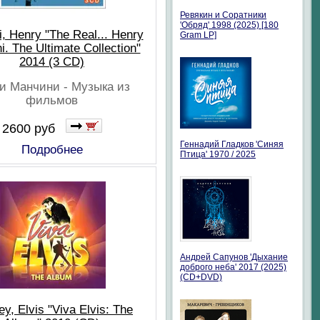
Ревякин и Соратники
'Обряд' 1998 (2025) [180
, Henry "The Real... Henry
Gram LP]
i. The Ultimate Collection"
2014 (3 CD)
и Манчини - Музыка из
фильмов
2600 руб
Геннадий Гладков 'Синяя
Подробнее
Птица' 1970 / 2025
Андрей Сапунов 'Дыхание
доброго неба' 2017 (2025)
(CD+DVD)
ey, Elvis "Viva Elvis: The