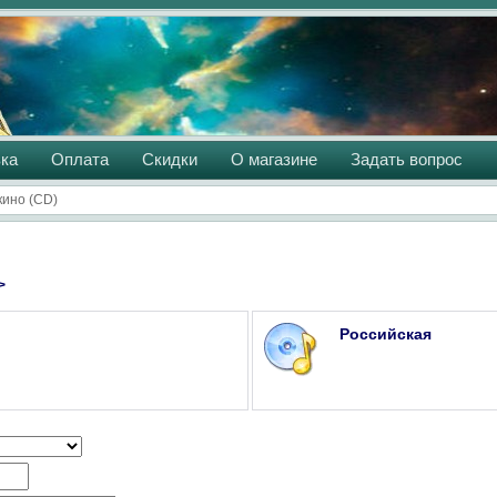
ка
Оплата
Скидки
О магазине
Задать вопрос
кино (CD)
>
Российская