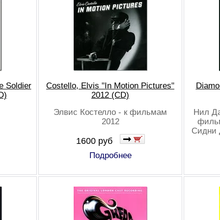
e Soldier
Costello, Elvis "In Motion Pictures"
Diamon
D)
2012 (CD)
Элвис Костелло - к фильмам
Нил Да
2012
филь
Сидни 
1600 руб
Подробнее