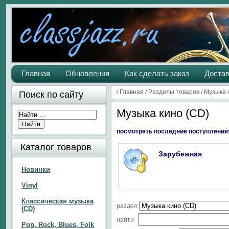
Главная
Обновления
Как сделать заказ
Достав
/
Главная
/
Разделы товаров
/
Музыка 
Поиск по сайту
Музыка кино (CD)
посмотреть последние поступления
Каталог товаров
Зарубежная
Новинки
Vinyl
Классическая музыка
раздел
(CD)
найти
Pop, Rock, Blues, Folk