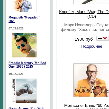
Knopfler, Mark "Wag The D
(CD)
Megadeth 'Megadeth'
2026
Марк Нопфлер - Саундт
07.03.2026
фильму "Хвост виляет с
1900 руб
Подробнее
Freddie Mercury 'Mr. Bad
Guy' 1985 / 2025
19.02.2026
Morricone, Ennio "60 Ye
Bryan Adams 'Roll With