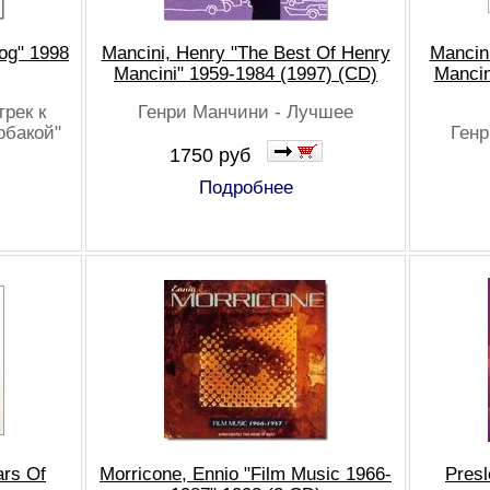
og" 1998
Mancini, Henry "The Best Of Henry
Mancini
Mancini" 1959-1984 (1997) (CD)
Mancin
рек к
Генри Манчини - Лучшее
обакой"
Генр
1750 руб
Подробнее
ars Of
Morricone, Ennio "Film Music 1966-
Presl