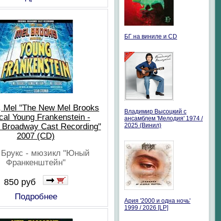
БГ на виниле и CD
, Mel "The New Mel Brooks
Владимир Высоцкий с
cal Young Frankenstein -
ансамблем 'Мелодия' 1974 /
l Broadway Cast Recording"
2025 (Винил)
2007 (CD)
Брукс - мюзикл "Юный
Франкенштейн"
850 руб
Подробнее
Ария '2000 и одна ночь'
1999 / 2026 [LP]