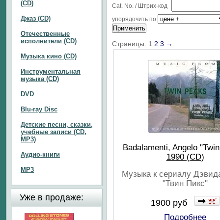
(CD)
Cat. No. / Штрих-код
Джаз (CD)
упорядочить по
Отечественные
исполнители (CD)
Страницы:
1
2
3
→
Музыка кино (CD)
Инструментальная
музыка (CD)
DVD
Blu-ray Disc
Детские песни, сказки,
учебные записи (CD,
MP3)
Badalamenti, Angelo "Twi
Аудио-книги
1990 (CD)
MP3
Музыка к сериалу Дэвид
"Твин Пикс"
Уже в продаже:
1900 руб
Подробнее