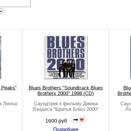
n Peaks"
Blues Brothers "Soundtrack Blues
Blu
Brothers 2000" 1998 (CD)
Broth
а Линча
Саундтрек к фильму Джона
Саун
Лэндиса "Братья Блюз 2000"
Лэ
1600 руб
Подробнее