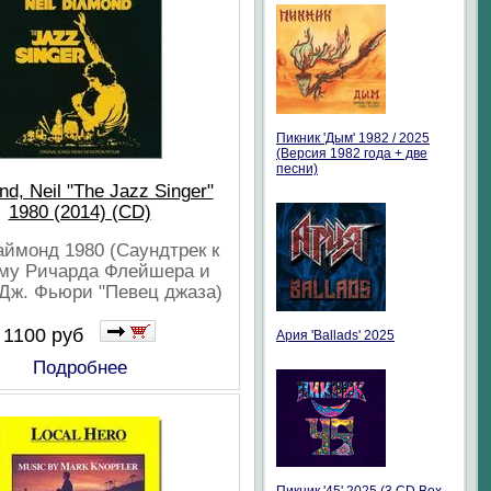
Пикник 'Дым' 1982 / 2025
(Версия 1982 года + две
песни)
d, Neil "The Jazz Singer"
1980 (2014) (CD)
ймонд 1980 (Саундтрек к
му Ричарда Флейшера и
Дж. Фьюри "Певец джаза)
1100 руб
Ария 'Ballads' 2025
Подробнее