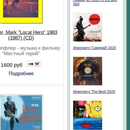
Пикник '45' 2025 (3 CD Box
Set)
er, Mark "Local Hero" 1983
(1987) (CD)
опфлер - музыка к фильму
Инкогнито 'Самурай' 2025
"Местный герой"
1600 руб
Подробнее
Инкогнито 'The Best' 2025