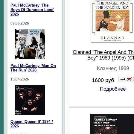
Paul McCartney 'The
Boys Of Dungeon Lane'
2026
09.06.2026
Clannad "The Angel And Th
Boy" 1989 (1995) (C
Paul McCartney 'Man On
Клэннед 1989
The Run' 2026
15.04.2026
1600 руб
Подробнее
Queen 'Queen II' 1974 /
2026