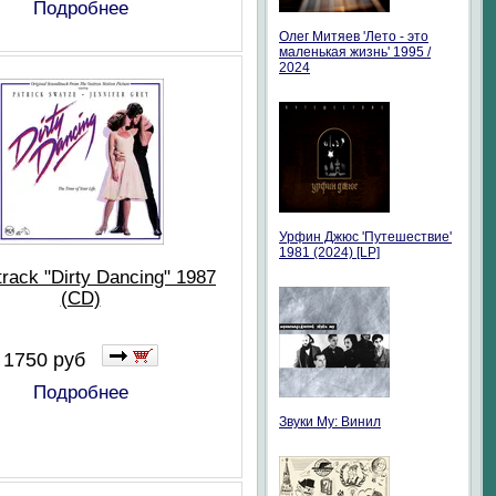
Подробнее
Олег Митяев 'Лето - это
маленькая жизнь' 1995 /
2024
Урфин Джюс 'Путешествие'
1981 (2024) [LP]
rack "Dirty Dancing" 1987
(CD)
1750 руб
Подробнее
Звуки Му: Винил