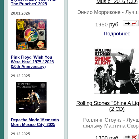
Music" 2016 (CD)
The Punches' 2025
Эннио Морриконе - Лучш
20.01.2026
1950 руб
Подробнее
Pink Floyd 'Wish You
Were Here' 1975 / 2025
(50th Anniversary)
29.12.2025
Rolling Stones "Shine A Li
(2 CD)
Роллинг Стоунз - Лучш
Depeche Mode 'Memento
Mori: Mexico City' 2025
фильму Мартина Скор
29.12.2025
1300 руб