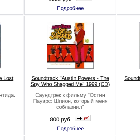
Подробнее
e Lost
Soundtrack "Austin Powers - The
Soundt
Spy Who Shagged Me" 1999 (CD)
нтида.
Саундтрек к фильму "Остин
Пауэрс: Шпион, который меня
соблазнил"
800 руб
Подробнее