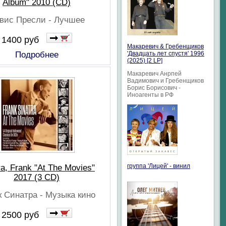
Album" 2010 (CD)
вис Пресли - Лучшее
1400 руб
Макаревич & Гребенщиков
Подробнее
'Двадцать лет спустя' 1996
(2025) [2 LP]
Макаревич Анрпей
Вадимович и Гребенщиков
Борис Борисович -
Иноагенты в РФ
группа 'Лицей' - винил
ra, Frank "At The Movies"
2017 (3 CD)
 Синатра - Музыка кино
2500 руб