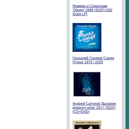
Ревякин и Соратники
'Обряд' 1998 (2025) [180
Gram LP]
Геннадий Гладков 'Синяя
Птица' 1970 / 2025
Андрей Сапунов 'Дыхание
доброго неба' 2017 (2025)
(CD+DVD)