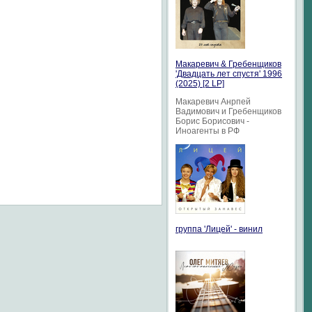
Макаревич & Гребенщиков
'Двадцать лет спустя' 1996
(2025) [2 LP]
Макаревич Анрпей
Вадимович и Гребенщиков
Борис Борисович -
Иноагенты в РФ
группа 'Лицей' - винил