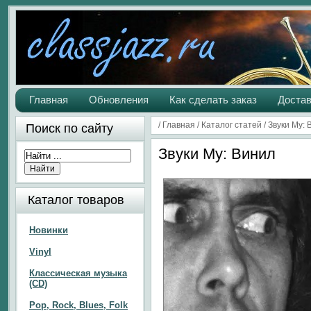
Главная
Обновления
Как сделать заказ
Достав
/
Главная
/
Каталог статей
/
Звуки Му: 
Поиск по сайту
Звуки Му: Винил
Каталог товаров
Новинки
Vinyl
Классическая музыка
(CD)
Pop, Rock, Blues, Folk