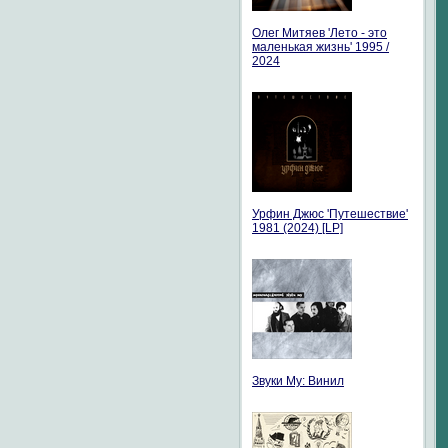
Олег Митяев 'Лето - это
маленькая жизнь' 1995 /
2024
Урфин Джюс 'Путешествие'
1981 (2024) [LP]
Звуки Му: Винил