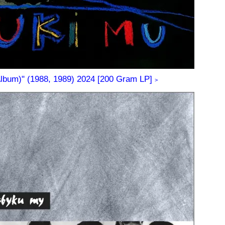
lbum)" (1988, 1989) 2024 [200 Gram LP]
>