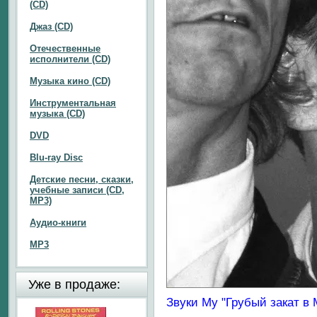
(CD)
Джаз (CD)
Отечественные
исполнители (CD)
Музыка кино (CD)
Инструментальная
музыка (CD)
DVD
Blu-ray Disc
Детские песни, сказки,
учебные записи (CD,
MP3)
Аудио-книги
MP3
Уже в продаже:
Звуки Му "Грубый закат в 