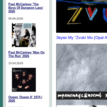
Paul McCartney 'The
Boys Of Dungeon Lane'
2026
09.06.2026
Звуки Му "Zvuki Mu (Opal A
Paul McCartney 'Man On
The Run' 2026
15.04.2026
Queen 'Queen II' 1974 /
2026