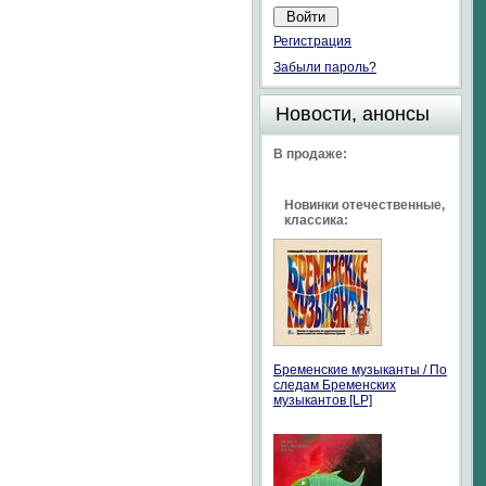
Регистрация
Забыли пароль?
Новости, анонсы
В продаже:
Новинки отечественные,
классика:
Бременские музыканты / По
следам Бременских
музыкантов [LP]