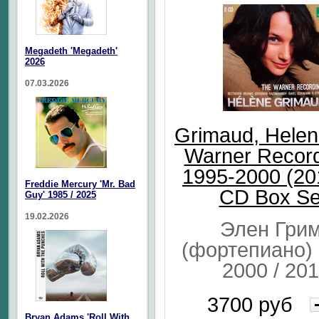
Megadeth 'Megadeth'
2026
07.03.2026
Grimaud, Helen
Warner Record
1995-2000 (20
Freddie Mercury 'Mr. Bad
CD Box Se
Guy' 1985 / 2025
19.02.2026
Элен Гри
(фортепиано) 
2000 / 20
3700 руб
Bryan Adams 'Roll With