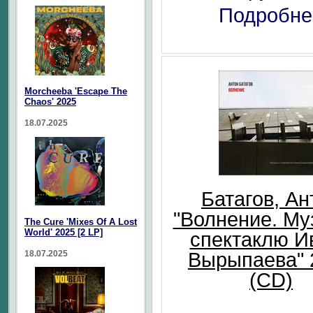
Подробне
Morcheeba 'Escape The
Chaos' 2025
18.07.2025
Батагов, Ан
"Волнение. Му
The Cure 'Mixes Of A Lost
World' 2025 [2 LP]
спектаклю И
18.07.2025
Вырыпаева" 
(CD)