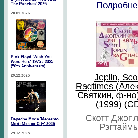
Подробне
The Punches' 2025
20.01.2026
Pink Floyd 'Wish You
Were Here' 1975 / 2025
(50th Anniversary)
Joplin, Scot
29.12.2025
Ragtimes (Але
Святкин, ф-но
(1999) (C
Скотт Джопл
Depeche Mode 'Memento
Mori: Mexico City' 2025
Рэгтайм
29.12.2025