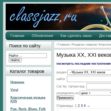
Главная
Обновления
Как сделать заказ
Достав
/
Главная
/
Разделы товаров
/
Классич
Поиск по сайту
Музыка XX, XXI веко
посмотреть п
оследние поступления
Каталог товаров
раздел
найти
Новинки
Cat. No. / Штрих-код
Vinyl
упорядочить по
Классическая музыка
(CD)
Страницы:
1
2
3
4
→
Pop, Rock, Blues, Folk