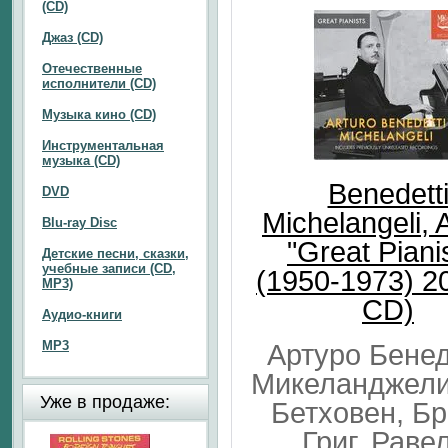
(CD)
Джаз (CD)
Отечественные
исполнители (CD)
Музыка кино (CD)
Инструментальная
музыка (CD)
Benedett
DVD
Michelangeli, 
Blu-ray Disc
"Great Piani
Детские песни, сказки,
учебные записи (CD,
(1950-1973) 2
MP3)
CD)
Аудио-книги
MP3
Артуро Бене
Микеланджели
Уже в продаже:
Бетховен, Бр
Григ, Равел