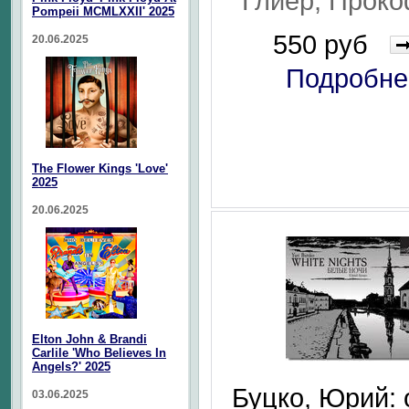
Глиер, Прок
Pompeii MCMLXXII' 2025
550 руб
20.06.2025
Подробне
The Flower Kings 'Love'
2025
20.06.2025
Elton John & Brandi
Carlile 'Who Believes In
Angels?' 2025
Буцко, Юрий: 
03.06.2025