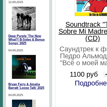
12.09.2025
Soundtrack "
Sobre Mi Madre
Deep Purple 'The Now
(CD)
What?! B-Sides & Bonus
Songs' 2025
Саундтрек к 
04.09.2025
Педро Альмод
"Всё о моей м
1100 руб
Подробне
Bryan Ferry & Amelia
Barratt 'Loose Talk' 2025
04.09.2025