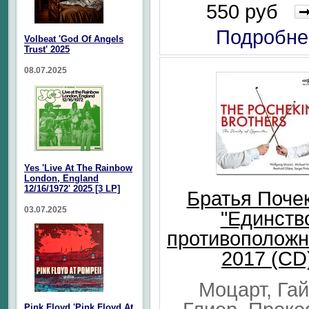
550 руб
Подробне
Volbeat 'God Of Angels
Trust' 2025
08.07.2025
Yes 'Live At The Rainbow
London, England
12/16/1972' 2025 [3 LP]
Братья Поче
03.07.2025
"Единств
противоположн
2017 (CD
Моцарт, Гай
Pink Floyd 'Pink Floyd At