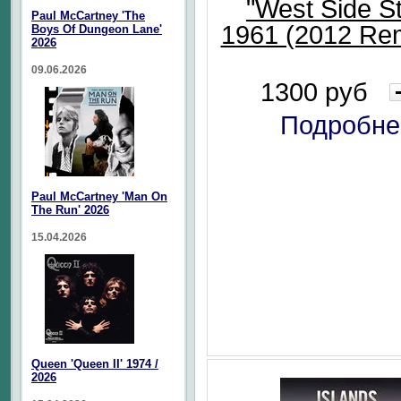
"West Side St
Paul McCartney 'The
1961 (2012 Re
Boys Of Dungeon Lane'
2026
09.06.2026
1300 руб
Подробне
Paul McCartney 'Man On
The Run' 2026
15.04.2026
Queen 'Queen II' 1974 /
2026