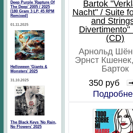
Bartok "Verkl
Deep Purple 'Rapture Of
The Deep' 2005 / 2025
Nacht" / Suite f
[180 Gram 3 LP, 45 RPM
Remixed]
and Strings
01.11.2025
Divertimento"
(CD)
Арнольд Шён
Эрнст Кшенек
Барток
Helloween 'Giants &
Monsters' 2025
350 руб
31.10.2025
Подробне
The Black Keys 'No Rain,
No Flowers' 2025