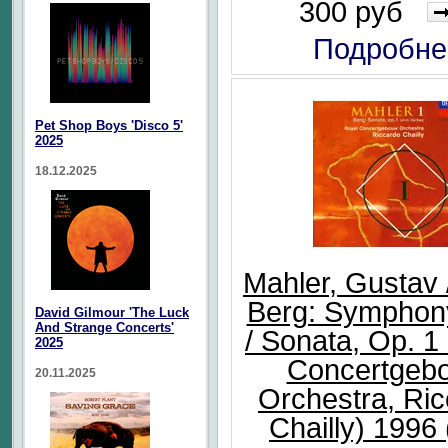
300 руб
Подробне
Pet Shop Boys 'Disco 5'
2025
18.12.2025
Mahler, Gustav 
Berg: Symphon
David Gilmour 'The Luck
And Strange Concerts'
/ Sonata, Op. 1
2025
Concertgeb
20.11.2025
Orchestra, Ri
Chailly) 1996