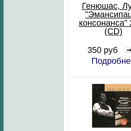
Генюшас, Л
"Эмансипа
консонанса" 
(CD)
350 руб
Подробне