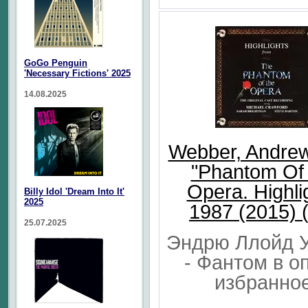
GoGo Penguin
'Necessary Fictions' 2025
14.08.2025
Webber, Andrew
"Phantom Of
Opera. Highli
Billy Idol 'Dream Into It'
2025
1987 (2015) 
25.07.2025
Эндрю Ллойд 
- Фантом в о
избранно