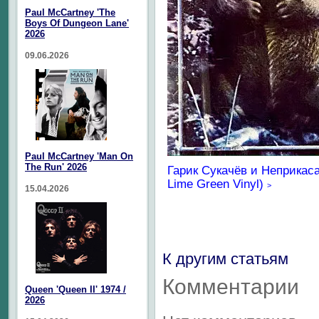
Paul McCartney 'The
Boys Of Dungeon Lane'
2026
09.06.2026
Paul McCartney 'Man On
The Run' 2026
Гарик Сукачёв и Неприкасае
Lime Green Vinyl)
>
15.04.2026
К другим статьям
Комментарии
Queen 'Queen II' 1974 /
2026