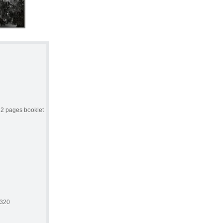
12 pages booklet
2320