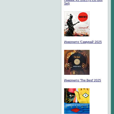
Пикник '45' 2025 (3 CD Box
Set)
Инкогнито 'Самурай' 2025
Инкогнито 'The Best' 2025