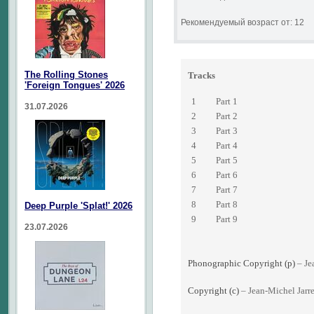
Рекомендуемый возраст от: 12
The Rolling Stones
Tracks
'Foreign Tongues' 2026
1
Part 1
31.07.2026
2
Part 2
3
Part 3
4
Part 4
5
Part 5
6
Part 6
7
Part 7
8
Part 8
Deep Purple 'Splat!' 2026
9
Part 9
23.07.2026
Phonographic Copyright (p)
– Je
Copyright (c)
– Jean-Michel Jarr