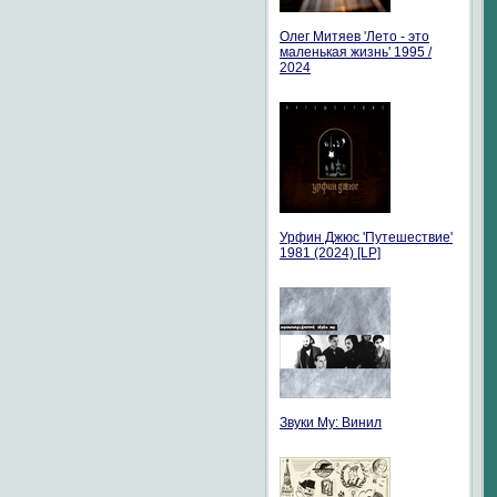
Олег Митяев 'Лето - это
маленькая жизнь' 1995 /
2024
Урфин Джюс 'Путешествие'
1981 (2024) [LP]
Звуки Му: Винил