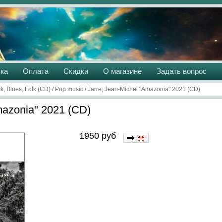
ка
Оплата
Скидки
О магазине
Задать вопрос
k, Blues, Folk (CD)
/
Pop music
/
Jarre, Jean-Michel "Amazonia" 2021 (CD)
mazonia" 2021 (CD)
1950
руб