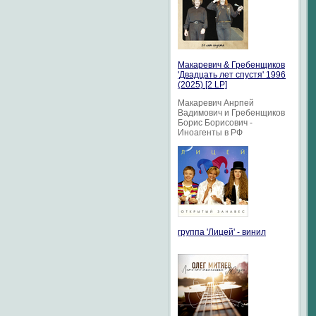
Макаревич & Гребенщиков
'Двадцать лет спустя' 1996
(2025) [2 LP]
Макаревич Анрпей
Вадимович и Гребенщиков
Борис Борисович -
Иноагенты в РФ
группа 'Лицей' - винил