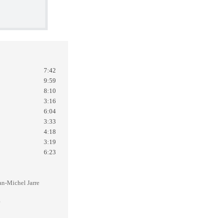
7:42
9:59
8:10
3:16
6:04
3:33
4:18
3:19
6:23
an-Michel Jarre
e