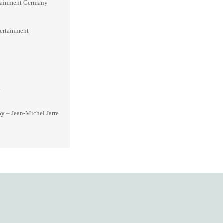
tainment Germany
ertainment
e
By
– Jean-Michel Jarre