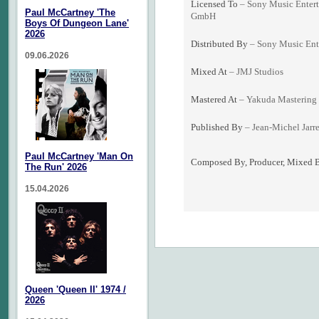
Licensed To
– Sony Music Enter
Paul McCartney 'The
GmbH
Boys Of Dungeon Lane'
2026
Distributed By
– Sony Music Ent
09.06.2026
Mixed At
– JMJ Studios
Mastered At
– Yakuda Mastering
Published By
– Jean-Michel Jarr
Paul McCartney 'Man On
Composed By, Producer, Mixed 
The Run' 2026
15.04.2026
Queen 'Queen II' 1974 /
2026