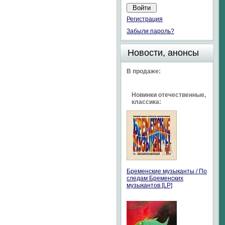
Регистрация
Забыли пароль?
Новости, анонсы
В продаже:
Новинки отечественные,
классика:
Бременские музыканты / По
следам Бременских
музыкантов [LP]