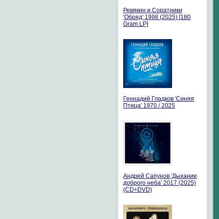
Ревякин и Соратники
'Обряд' 1998 (2025) [180
Gram LP]
Геннадий Гладков 'Синяя
Птица' 1970 / 2025
Андрей Сапунов 'Дыхание
доброго неба' 2017 (2025)
(CD+DVD)