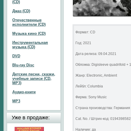
(CD)
Джаз (CD)
Отечественные
исполнители (CD)
Формат: CD
Музыка кино (CD)
Инструментальная
Год: 2021
музыка (CD)
Дата релиза: 09.04.2021
DVD
Обложка: Digisleeve quadrifold + 
Blu-ray Disc
Детские песни, сказки,
Жанр: Electronic, Ambient
учебные записи (CD,
MP3)
Лейбл: Columbia
Аудио-книги
Фирма: Sony Music
MP3
Страна производства: Германия
Уже в продаже:
Cat. No. / Штрих-код: 019439858
Наличие: да