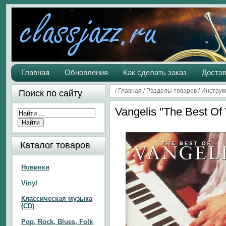
Главная
Обновления
Как сделать заказ
Достав
/
Главная
/
Разделы товаров
/
Инструм
Поиск по сайту
Vangelis "The Best Of
Каталог товаров
Новинки
Vinyl
Классическая музыка
(CD)
Pop, Rock, Blues, Folk