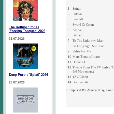
1
Spiral
2
Pulstar
3
Freefall
4
Sword Of Orion
The Rolling Stones
5
Alpha
'Foreign Tongues' 2026
6
Ballad
31.07.2026
7
To The Unknown Man
8
So Long Ago, So Clear
9
Shine For Me
10
Mare Tranquillitatis
11
Dervish D
12
Theme From The TV Series "
3rd Movement)
Deep Purple 'Splat!' 2026
13
12 O'Clock
14
Bacchanale
23.07.2026
Composed By, Arranged By, Cond