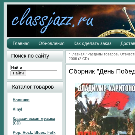
Главная
Обновления
Как сделать заказ
Достав
/
Главная
/
Разделы товаров
/
Отечест
Поиск по сайту
2009 (2 CD)
Сборник "День Победы
Каталог товаров
Новинки
Vinyl
Классическая музыка
(CD)
Pop, Rock, Blues, Folk