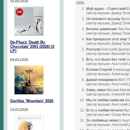
15.04.2026
CD2:
1.
Мой адрес - Советский 
(автор музыки: Давид Тух
2.
Остановите музыку
Вале
(автор музыки: Давид Тух
3.
Вечное движение
Лев Ле
(автор музыки: Давид Тух
4.
Как прекрасен этот мир
"
De-Phazz 'Death By
(автор музыки: Давид Тух
Chocolate' 2001 (2026) [2
5.
Разлуки
Анатолий Днепр
LP]
(автор музыки: Василий Х
6.
Все, что было без тебя
Ал
09.04.2026
(автор музыки: Анатолий 
7.
Есенин Сергей
Александр
(автор музыки: Александр
8.
Давай помиримся
ВИА "П
(автор музыки: Анатолий 
9.
Зима, зима
Муслим Магом
(автор музыки: Алексей М
10.
Мы от любви зависим
Ва
Gorillaz 'Mountain' 2026
(автор музыки: Анатолий 
14.03.2026
11.
Есть у любви печали
Мус
(автор музыки: Оскар Фел
12.
За любимых невест
Анат
(автор музыки: Анатолий 