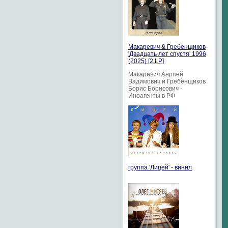
Макаревич & Гребенщиков
'Двадцать лет спустя' 1996
(2025) [2 LP]
Макаревич Анрпей
Вадимович и Гребенщиков
Борис Борисович -
Иноагенты в РФ
группа 'Лицей' - винил