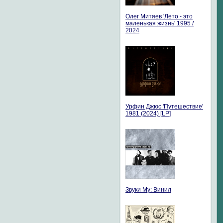
Олег Митяев 'Лето - это
маленькая жизнь' 1995 /
2024
Урфин Джюс 'Путешествие'
1981 (2024) [LP]
Звуки Му: Винил