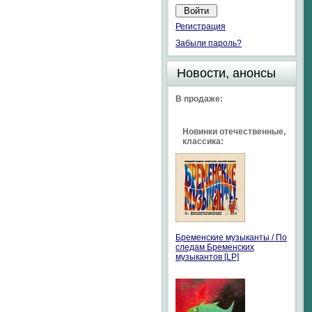
Регистрация
Забыли пароль?
Новости, анонсы
В продаже:
Новинки отечественные,
классика:
Бременские музыканты / По
следам Бременских
музыкантов [LP]