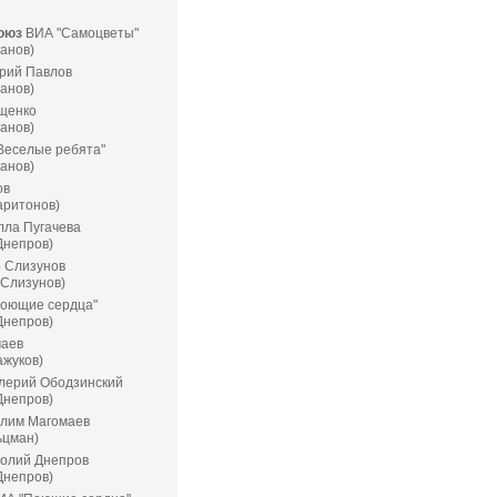
Союз
ВИА "Самоцветы"
манов)
рий Павлов
манов)
щенко
манов)
Веселые ребята"
манов)
ов
аритонов)
ла Пугачева
Днепров)
 Слизунов
 Слизунов)
оющие сердца"
Днепров)
аев
ажуков)
лерий Ободзинский
Днепров)
лим Магомаев
ьцман)
олий Днепров
Днепров)