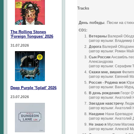
Tracks
День победы
. Песни на сти
CD1:
The Rolling Stones
'Foreign Tongues' 2026
1.
Ветераны
Валерий Ободз
(автор музыки: Владимир
31.07.2026
2.
Дорога
Валерий Ободзин
(автор музыки: Роман Май
3.
Сын России
Ансамбль пес
Александрова
(автор музыки: Серафим Т
4.
Скажи мне, вишня
Филипп
(автор музыки: Евгений М
5.
Россия - Родина моя
Юри
(автор музыки: Вано Мура
Deep Purple 'Splat!' 2026
6.
В день рождения
Георг О
23.07.2026
(автор музыки: Анатолий 
7.
Звездам навстречу
Людм
(автор музыки: Анатолий 
8.
Наедине
Нани Брегвадзе
(автор музыки: Анатолий 
9.
Не знаю я
Муслим Магома
(автор музыки: Алексей М