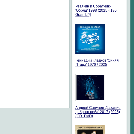
Ревякин и Соратники
'Обряд' 1998 (2025) [180
Gram LP]
Геннадий Гладков 'Синяя
Птица' 1970 / 2025
Андрей Сапунов 'Дыхание
доброго неба' 2017 (2025)
(CD+DVD)