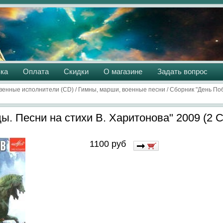
ка
Оплата
Скидки
О магазине
Задать вопрос
венные исполнители (CD)
/
Гимны, марши, военные песни
/
Сборник "День Поб
. Песни на стихи В. Харитонова" 2009 (2 
1100
руб