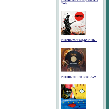
Пикник '45' 2025 (3 CD Box
Set)
Инкогнито 'Самурай' 2025
Инкогнито 'The Best' 2025