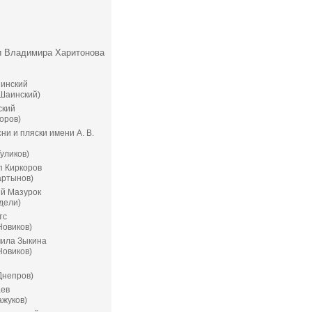
хи Владимира Харитонова
инский
 Шаинский)
ский
оров)
ни и пляски имени А. В.
уликов)
 Киркоров
артынов)
й Мазурок
дели)
тс
Новиков)
ила Зыкина
Новиков)
Днепров)
ев
ажуков)