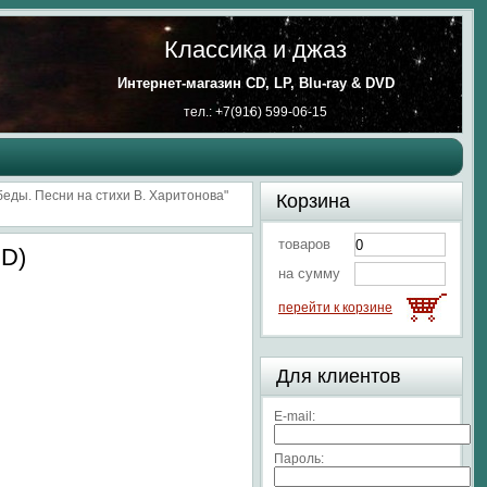
Классика и джаз
Интернет-магазин CD, LP, Blu-ray & DVD
тел.: +7(916) 599-06-15
еды. Песни на стихи В. Харитонова"
Корзина
товаров
CD)
на сумму
перейти к корзине
Для клиентов
E-mail:
Пароль: