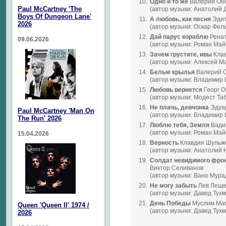
10.
Одно и то же
Валерий Об
Paul McCartney 'The
(автор музыки: Анатолий 
Boys Of Dungeon Lane'
11.
А любовь, как песня
Эдит
2026
(автор музыки: Оскар Фел
12.
Дай парус кораблю
Ренат
09.06.2026
(автор музыки: Роман Май
13.
Зачем грустите, ивы
Клав
(автор музыки: Алексей М
14.
Белые крылья
Валерий 
(автор музыки: Владимир
15.
Любовь вернется
Георг О
(автор музыки: Модест Та
16.
Не плачь, девчонка
Эдуа
Paul McCartney 'Man On
(автор музыки: Владимир
The Run' 2026
17.
Люблю тебя, Земля
Вади
(автор музыки: Роман Май
15.04.2026
18.
Верность
Клавдия Шульж
(автор музыки: Анатолий 
19.
Солдат невидимого фро
Виктор Селиванов
(автор музыки: Вано Мура
20.
Не могу забыть
Лев Леще
(автор музыки: Давид Тух
21.
День Победы
Муслим Ма
Queen 'Queen II' 1974 /
(автор музыки: Давид Тух
2026