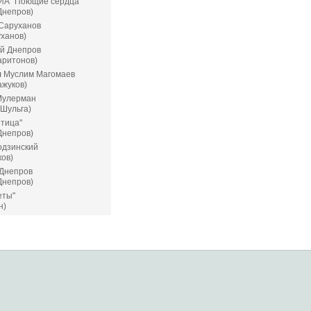
А "Поющие сердца"
Днепров)
Саруханов
уханов)
й Днепров
аритонов)
я
Муслим Магомаев
ажуков)
Мулерман
 Шульга)
тица"
Днепров)
дзинский
ков)
Днепров
Днепров)
еты"
н)