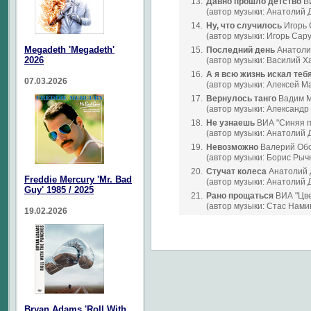
13.
Давно прошло детство
ВИ
(автор музыки: Анатолий 
14.
Ну, что случилось
Игорь 
(автор музыки: Игорь Сар
Megadeth 'Megadeth'
15.
Последний день
Анатоли
2026
(автор музыки: Василий Х
16.
А я всю жизнь искал теб
07.03.2026
(автор музыки: Алексей М
17.
Вернулось танго
Вадим 
(автор музыки: Александр
18.
Не узнаешь
ВИА "Синяя п
(автор музыки: Анатолий 
19.
Невозможно
Валерий Обо
(автор музыки: Борис Рыч
20.
Стучат колеса
Анатолий 
Freddie Mercury 'Mr. Bad
(автор музыки: Анатолий 
Guy' 1985 / 2025
21.
Рано прощаться
ВИА "Цв
(автор музыки: Стас Нами
19.02.2026
Bryan Adams 'Roll With