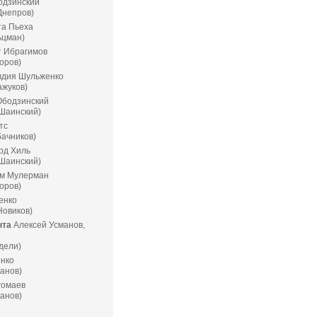
одзинский
Днепров)
а Пьеха
ьцман)
 Ибрагимов
оров)
дия Шульженко
ажуков)
Ободзинский
 Шаинский)
тс
бачников)
рд Хиль
 Шаинский)
м Мулерман
оров)
енко
Новиков)
нта
Алексей Усманов,
дели)
нко
манов)
гомаев
манов)