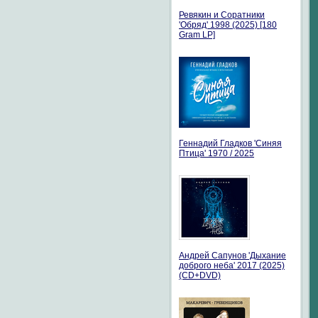
Ревякин и Соратники
'Обряд' 1998 (2025) [180
Gram LP]
Геннадий Гладков 'Синяя
Птица' 1970 / 2025
Андрей Сапунов 'Дыхание
доброго неба' 2017 (2025)
(CD+DVD)