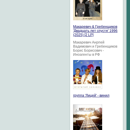
Макаревич & Гребенщиков
'Двадцать лет спустя' 1996
(2025) [2 LP]
Макаревич Анрпей
Вадимович и Гребенщиков
Борис Борисович -
Иноагенты в РФ
группа 'Лицей' - винил