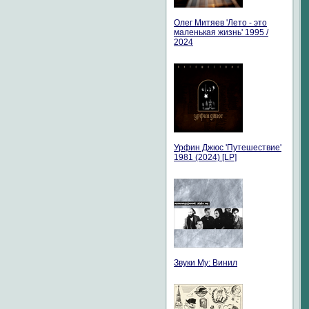
Олег Митяев 'Лето - это
маленькая жизнь' 1995 /
2024
Урфин Джюс 'Путешествие'
1981 (2024) [LP]
Звуки Му: Винил