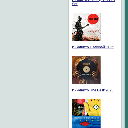
Пикник '45' 2025 (3 CD Box
Set)
Инкогнито 'Самурай' 2025
Инкогнито 'The Best' 2025